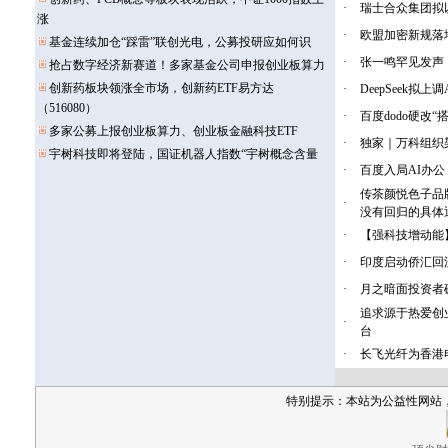
·
瑞士合众集团拟以
·
欧盟加密新规落
·
张一鸣罕见发声
·
DeepSeek拟
·
百度dodo硬改
·
独家｜万科组织
·
百度入局AI办公
传茶颜悦色子品
·
没有回归的具体
·
【强科技增动能
·
印度启动侨汇回
·
月之暗面投资者
追求源于热爱创业
·
台
·
长飞光纤为香港
特别提示：本站为公益性网站