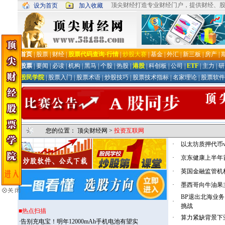
您的位置：
顶尖财经网
>
投资互联网
·
以太坊质押代币
·
京东健康上半年
·
英国金融监管机
·
墨西哥向牛油果
BP退出北海业
·
挑战
·
算力紧缺背景下