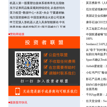
·
莫言携新书《人
·
厄尔尼诺现象持
·
美国证交会拟撤
·
康菲石油CEO
·
天工短剧工作台接入
■赞助商链接
中国联通被曝“
·
100%
·
Seedance2.5AP
从“母子”到对
·
短剧出海利益矛
·
SpaceX确认Te
·
Airbnb爱彼迎
·
小红书严打“毒
·
影石产品将上线A
BMW3系中国市
·
全面亮相
·
千问App更新
·
任天堂业绩：Sw
■最新股市快讯