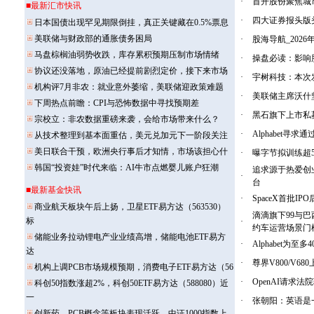
·
首开股份聚焦城
·
四大证券报头版头
·
股海导航_202
·
操盘必读：影响股
·
宇树科技：本次发
·
美联储主席沃什
·
黑石旗下上市私
·
Alphabet寻
·
曝字节拟训练超5
追求源于热爱创业
·
台
·
SpaceX首批
滴滴旗下99与巴
·
约车运营场景门
·
Alphabet为
·
尊界V800/V
·
OpenAI请求
·
张朝阳：英语是